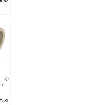
6062
נטלה
7552