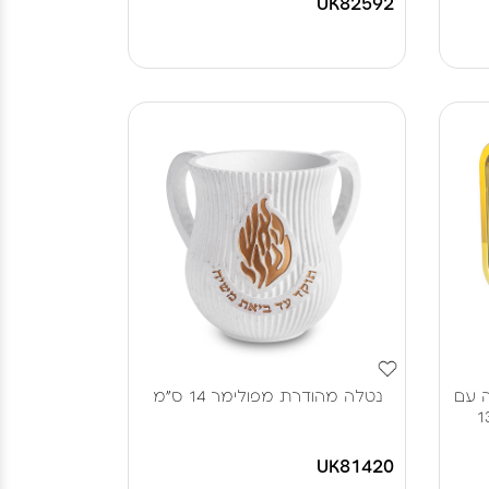
UK82592
 עם
נטלה מהודרת מפולימר 14 ס"מ
 בולטות "האש שלי" 13
UK81420