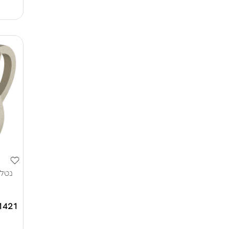
נטלה
1421