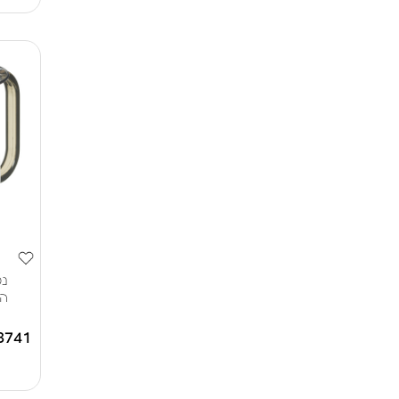
נט
הד
8741