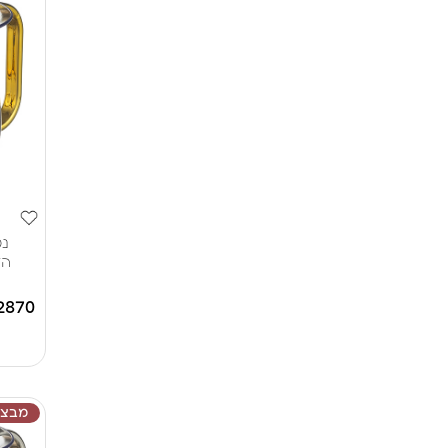
נט
הדפ
2870
מבצע