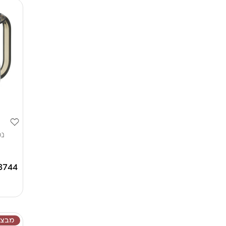
נט
8744
מבצע