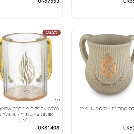
UK67553
UK5
מבצע
 מהודרת פולימר 14 ס"מ
נטלה אקריליק מהודרת שקופה
אותיות
ס"מ...
UK81408
UK6