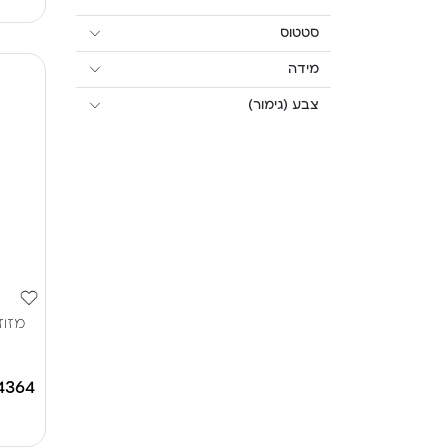
סטטוס
מידה
צבע (גימור)
4364