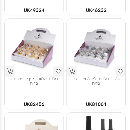
UK49324
UK46232
סטנד סטופר ליין לחיים כסף
סטנד סטופר ליין לחיים זהב
12יח
12יח
UK82456
UK81061